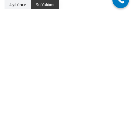
4 yıl önce
Su Yalıtımı
Su Yalıtımının Tarihi
4 yıl önce
Su Yalıtımı
Su Yalıtımında 4 Altın Kural