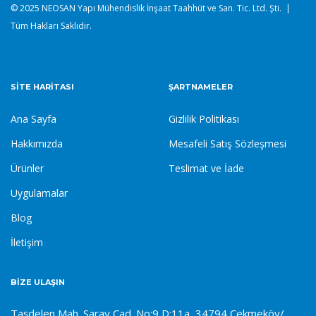
© 2025 NEOSAN Yapı Mühendislik İnşaat Taahhüt ve San. Tic. Ltd. Şti. |
Tüm Hakları Saklıdır.
SITE HARITASI
ŞARTNAMELER
Ana Sayfa
Gizlilik Politikası
Hakkımızda
Mesafeli Satış Sözleşmesi
Ürünler
Teslimat ve İade
Uygulamalar
Blog
İletişim
BIZE ULAŞIN
Taşdelen Mah. Saray Cad. No:9 D:11a, 34794 Çekmeköy/