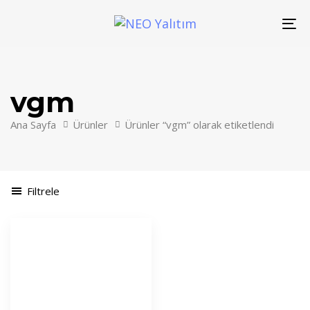
Skip
Skip
links
to
To
primary
nav
navigation
Skip
vgm
to
content
Ana Sayfa
Ürünler
Ürünler “vgm” olarak etiketlendi
Filtrele