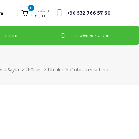
0
Toplam
+90 532 766 57 60
ım
₺
0,00
İletişim
neo@neo-san.com
Ana Sayfa
Ürünler
Ürünler “kb” olarak etiketlendi