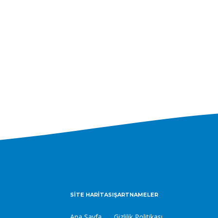
SITE HARITASI
ŞARTNAMELER
Ana Sayfa
Gizlilik Politikası