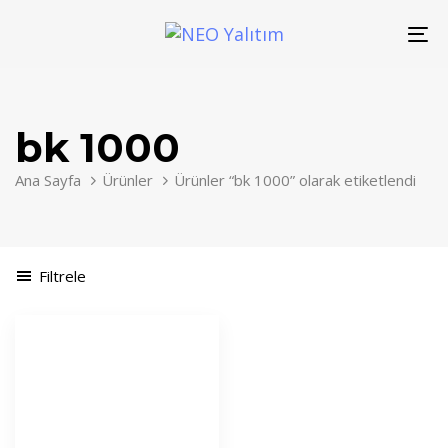
Skip
Skip
links
to
To
primary
nav
navigation
Skip
bk 1000
to
content
Ana Sayfa
Ürünler
Ürünler “bk 1000” olarak etiketlendi
Filtrele