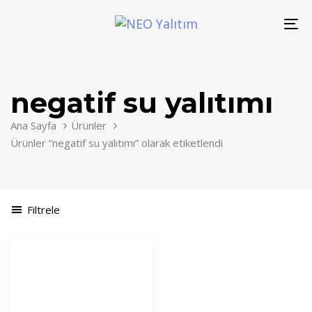
Skip
Skip
links
to
To
primary
nav
navigation
Skip
negatif su yalıtımı
to
content
Ana Sayfa
Ürünler
Ürünler “negatif su yalıtımı” olarak etiketlendi
Filtrele