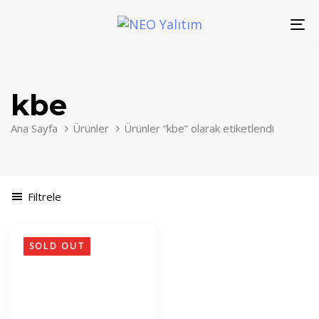
Skip
Skip
links
to
To
primary
nav
navigation
Skip
kbe
to
content
Ana Sayfa
Ürünler
Ürünler “kbe” olarak etiketlendi
Filtrele
SOLD OUT